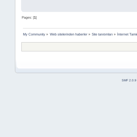
Pages: [
1
]
My Community
»
Web sitelerinden haberler
»
Site tanıtımları
»
İnternet Tami
SMF 2.0.9