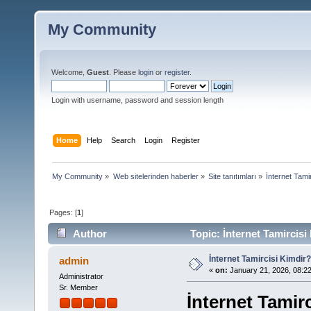
My Community
Welcome,
Guest
. Please
login
or
register
.
Login with username, password and session length
Home
Help
Search
Login
Register
My Community
»
Web sitelerinden haberler
»
Site tanıtımları
»
İnternet Tami
Pages: [
1
]
Author
Topic: İnternet Tamircisi
İnternet Tamircisi Kimdir?
admin
«
on:
January 21, 2026, 08:2
Administrator
Sr. Member
İnternet Tamir