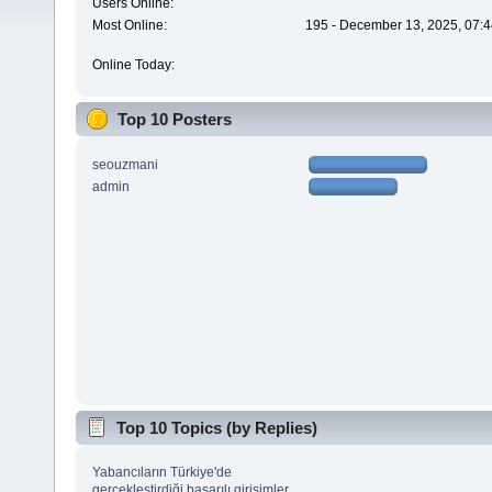
Users Online:
Most Online:
195 - December 13, 2025, 07:4
Online Today:
Top 10 Posters
seouzmani
admin
Top 10 Topics (by Replies)
Yabancıların Türkiye'de
gerçekleştirdiği başarılı girişimler