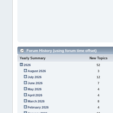
Forum History (using forum time offset)
Yearly Summary
New Topics
2026
52
August 2026
3
July 2026
12
June 2026
7
May 2026
4
April 2026
4
March 2026
8
February 2026
4