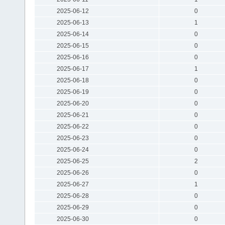
2025-06-12
0
2025-06-13
1
2025-06-14
0
2025-06-15
0
2025-06-16
0
2025-06-17
1
2025-06-18
0
2025-06-19
0
2025-06-20
0
2025-06-21
0
2025-06-22
0
2025-06-23
0
2025-06-24
0
2025-06-25
2
2025-06-26
0
2025-06-27
1
2025-06-28
0
2025-06-29
0
2025-06-30
0