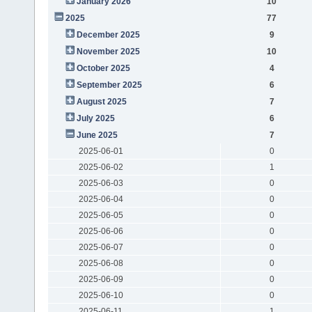
January 2026
10
2025
77
December 2025
9
November 2025
10
October 2025
4
September 2025
6
August 2025
7
July 2025
6
June 2025
7
2025-06-01
0
2025-06-02
1
2025-06-03
0
2025-06-04
0
2025-06-05
0
2025-06-06
0
2025-06-07
0
2025-06-08
0
2025-06-09
0
2025-06-10
0
2025-06-11
1