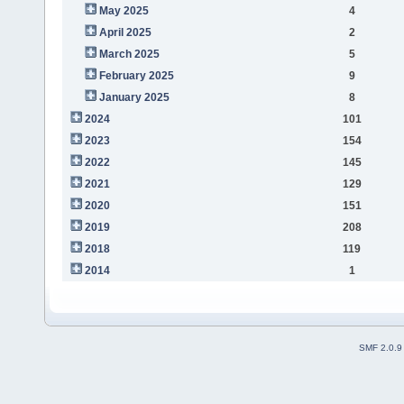
May 2025
4
April 2025
2
March 2025
5
February 2025
9
January 2025
8
2024
101
2023
154
2022
145
2021
129
2020
151
2019
208
2018
119
2014
1
SMF 2.0.9