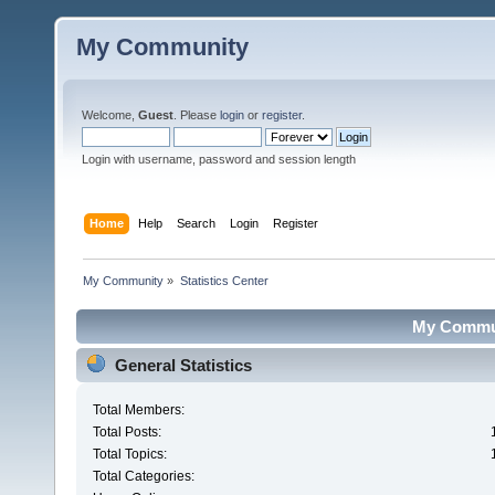
My Community
Welcome,
Guest
. Please
login
or
register
.
Login with username, password and session length
Home
Help
Search
Login
Register
My Community
»
Statistics Center
My Communi
General Statistics
Total Members:
Total Posts:
Total Topics:
Total Categories: