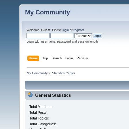
My Community
Welcome,
Guest
. Please
login
or
register
.
Login with username, password and session length
Home
Help
Search
Login
Register
My Community
»
Statistics Center
General Statistics
Total Members:
Total Posts:
Total Topics:
Total Categories: