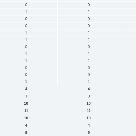
0
0
1
1
0
0
0
0
1
1
1
1
0
0
1
1
1
1
0
0
0
0
1
1
4
4
3
3
10
10
11
11
10
10
4
4
9
9