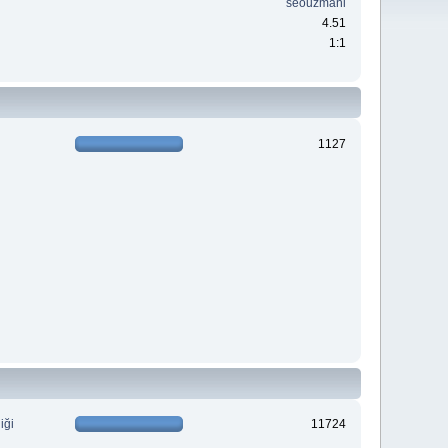
seouzmani
4.51
1:1
1127
iği
11724