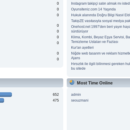
0
Instagram takipçi satın almak mı isted
0
Oyunsiteniz.com 14 Yaşında
0
Hukuk alanında Doğru Bilgi Nasıl Elde
TakipZE vasıtasıyla sosyal medya pake
0
Onehost.net 1997'den beri yayın haya
0
sürdürüyor
0
Klima, Kombi, Beyaz Eşya Servisi, B
Temizleme Ustaları ve Fazlası
0
Kur'an ayetleri
0
Niğde web tasarım ve reklam hizmetle
Ajans
0
Hırsızlık ile ilgili bilinmesi gereken hu
bu sitede
Most Time Online
652
admin
475
seouzmani