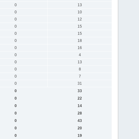
0
13
0
10
0
12
0
15
0
15
0
18
0
16
0
4
0
13
0
8
0
7
0
31
0
33
0
22
0
14
0
28
0
43
0
20
0
19