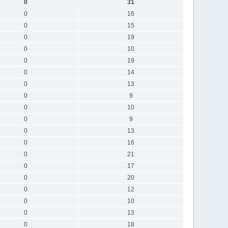
0
31
0
16
0
15
0
19
0
10
0
19
0
14
0
13
0
9
0
10
0
9
0
13
0
16
0
21
0
17
0
20
0
12
0
10
0
13
0
18