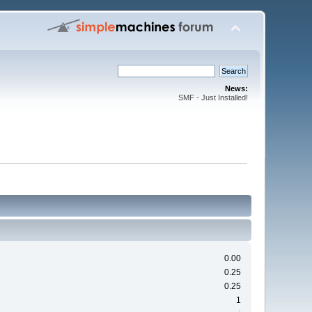
News:
SMF - Just Installed!
0.00
0.25
0.25
1