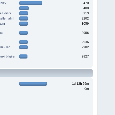
iniz?
9470
3400
 Edilir?
3213
tleri alın!
3202
tını
3059
aca
2956
2936
ri - Ted
2902
kuki bilgiler
2827
1d 12h 59m
0m