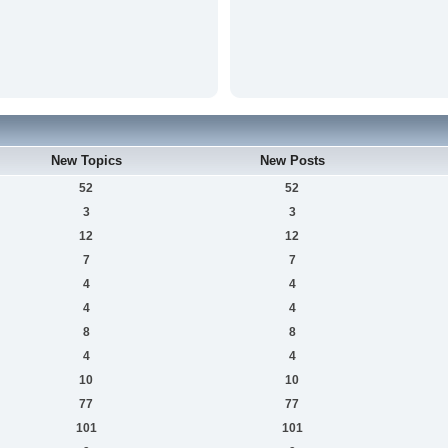
New Topics
New Posts
52
52
3
3
12
12
7
7
4
4
4
4
8
8
4
4
10
10
77
77
101
101