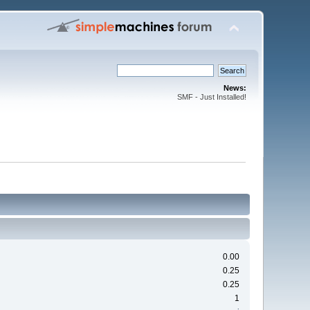
News:
SMF - Just Installed!
0.00
0.25
0.25
1