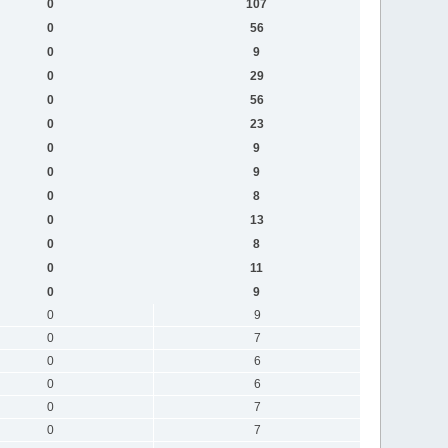
0
107
0
56
0
9
0
29
0
56
0
23
0
9
0
9
0
8
0
13
0
8
0
11
0
9
0
9
0
7
0
6
0
6
0
7
0
7