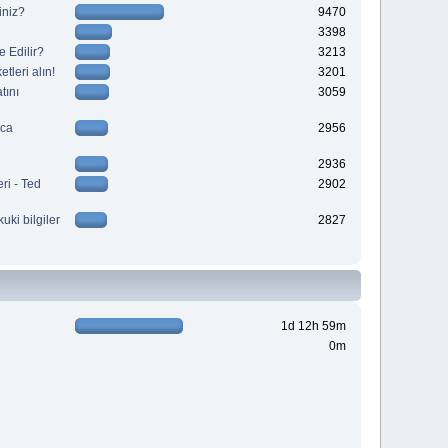
iniz?
9470
3398
 Edilir?
3213
tleri alın!
3201
tını
3059
aca
2956
2936
ri - Ted
2902
kuki bilgiler
2827
1d 12h 59m
0m