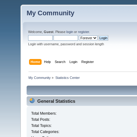
My Community
Welcome,
Guest
. Please
login
or
register
.
Login with username, password and session length
Home
Help
Search
Login
Register
My Community
»
Statistics Center
General Statistics
Total Members:
Total Posts:
Total Topics:
Total Categories: