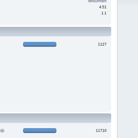
seouzmani
4.51
1:1
1127
iği
11710