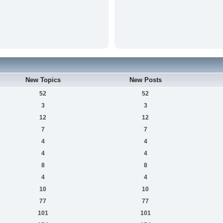
New Topics
New Posts
52
52
3
3
12
12
7
7
4
4
4
4
8
8
4
4
10
10
77
77
101
101