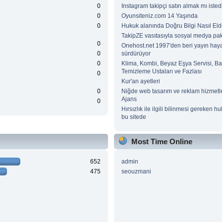
0
Instagram takipçi satın almak mı isted
0
Oyunsiteniz.com 14 Yaşında
0
Hukuk alanında Doğru Bilgi Nasıl Elde
TakipZE vasıtasıyla sosyal medya pake
0
Onehost.net 1997'den beri yayın haya
0
sürdürüyor
0
Klima, Kombi, Beyaz Eşya Servisi, B
Temizleme Ustaları ve Fazlası
0
Kur'an ayetleri
0
Niğde web tasarım ve reklam hizmetle
Ajans
0
Hırsızlık ile ilgili bilinmesi gereken hu
bu sitede
Most Time Online
652
admin
475
seouzmani