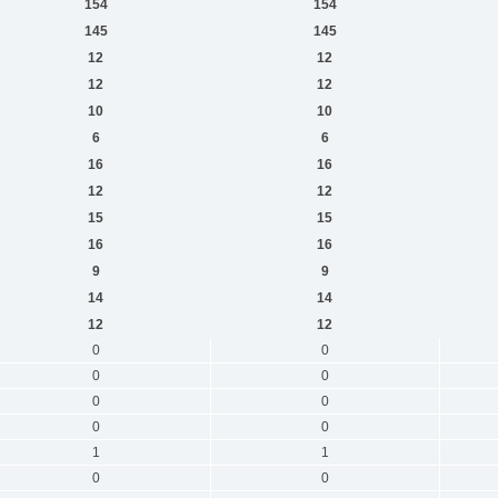
154
154
145
145
12
12
12
12
10
10
6
6
16
16
12
12
15
15
16
16
9
9
14
14
12
12
0
0
0
0
0
0
0
0
1
1
0
0